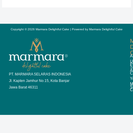
Copyright © 2026 Marmara Delightful Cake | Powered by Marmara Delightful Cake
D
A
U
P
T
A
C
PT. MARMARA SELARAS INDONESIA
Y
Jl. Kapten Jamhur No.15, Kota Banjar
M
S
Jawa Barat 46311
C