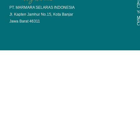
T
A
C
PT. MARMARA SELARAS INDONESIA
Y
Jl. Kapten Jamhur No.15, Kota Banjar
M
S
Jawa Barat 46311
C