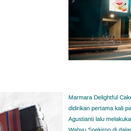
Marmara Delightful Ca
didirikan pertama kali
Agustianti lalu melaku
Wahyu Soekirno di dal