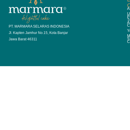
A
U
P
T
A
C
PT. MARMARA SELARAS INDONESIA
Y
Jl. Kapten Jamhur No.15, Kota Banjar
M
S
Jawa Barat 46311
C