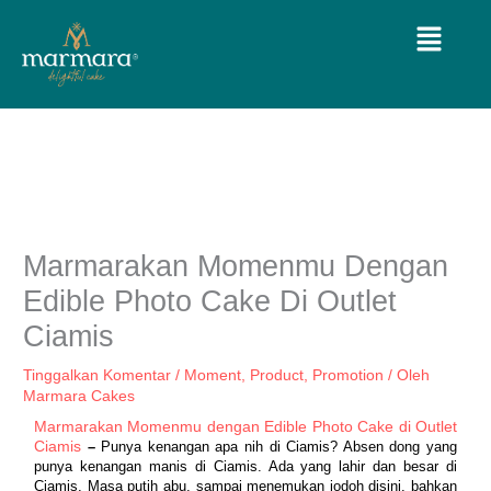
Lewati
Menu
ke
konten
Marmarakan Momenmu Dengan
Edible Photo Cake Di Outlet
Ciamis
Tinggalkan Komentar
/
Moment
,
Product
,
Promotion
/ Oleh
Marmara Cakes
Marmarakan Momenmu dengan Edible Photo Cake di Outlet 
Ciamis
 – 
Punya kenangan apa nih di Ciamis? Absen dong yang 
punya kenangan manis di Ciamis. Ada yang lahir dan besar di 
Ciamis, Masa putih abu, sampai menemukan jodoh disini, bahkan 