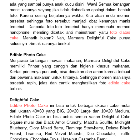
ada yang sampai punya anak cucu disini. Waw! Semua kenangan 
manis rasanya sayang jika tidak diabadikan apalagi dalam bentuk 
foto. Karena seiring berjalannya waktu, Kita akan rindu momen 
tersebut sehingga foto tersebut menjadi obat kenangan manis 
tersebut. Daripada foto-foto tersebut hanya memenuhi memori 
handphone, mending dicetak anti mainstream yaitu 
foto diatas 
cake
. Menarik bukan? Nah, Marmara Delightful Cake punya 
solusinya. Simak caranya berikut.
Edible Photo Cake
Menjawab tantangan inovasi makanan, Marmara Delightful Cake 
memiliki Printer yang canggih dan higienis khusus makanan. 
Kertas printernya pun unik, bisa dimakan dan aman karena terbuat 
dari pewarna makanan untuk tintanya. Sehingga momen manisnya 
tercetak rapih, jelas dan cantik menghasilkan foto 
ed
ible cake
terbaik. 
Delightful Cake
Edible Photo Cake
 ini bisa untuk berbagai ukuran cake mulai 
dari ukuran 40×60 yang BIG, 20×20 Large dan 10×20 Medium. 
Edible Photo Cake ini bisa untuk semua varian Delightful Cake 
Square mulai dari Black Amor Crunchy, Matcha Souffle, Midnight 
Blueberry, Glory Mixed Berry, Flamingo Strawberry, Deluxe Black 
Forest, Tiramisu, Red Velvet Maestri, Duo Chocolate, Truffle 
Chocolate, Chocolate Trois, Hazelnut Castanha Berry.