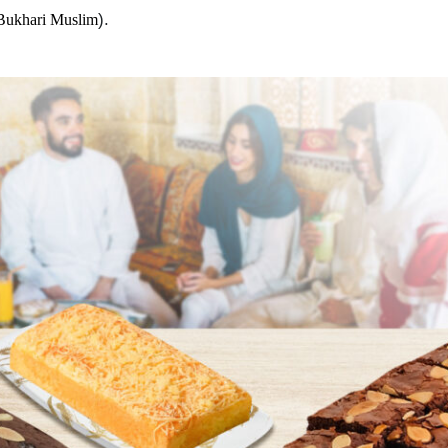
).
 Bukhari Muslim