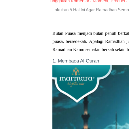
Tinggalkan Komentar
/
Moment
,
Product
/
Lakukan 5 Hal Ini Agar Ramadhan Sema
Bulan Puasa menjadi bulan penuh berkah
puasa, bersedekah. Apalagi Ramadhan ju
Ramadhan Kamu semakin berkah selain bu
1. Membaca Al Quran