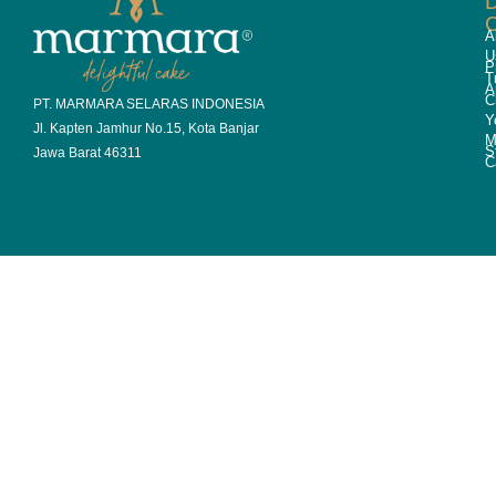
D
A
U
P
T
A
C
PT. MARMARA SELARAS INDONESIA
Y
Jl. Kapten Jamhur No.15, Kota Banjar
M
S
Jawa Barat 46311
C