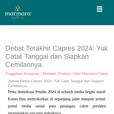
Lewati
Menu
ke
konten
Debat Terakhir Capres 2024: Yuk
Catat Tanggal dan Siapkan
Cemilannya
Tinggalkan Komentar
/
Moment
,
Product
/ Oleh
Marmara Cakes
Jadwal Debat Capres 2024: Yuk Catat Tanggal dan Siapkan
Cemilannya
Pesta demokrasi Pemilu 2024 di seluruh media begitu masif. 
Kamu bisa menyaksikan di sepanjang jalan maupun portal-
portal media sosial para pasangan calon presiden 
memaparkan visi-misi terbaiknya. 