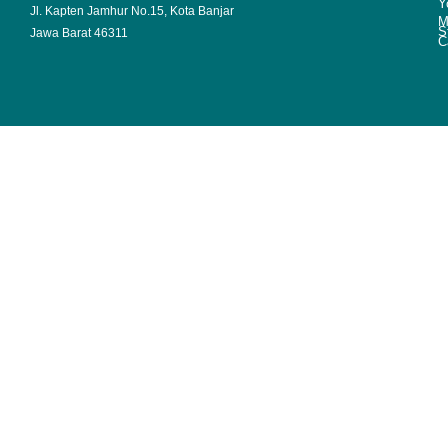
Y
Jl. Kapten Jamhur No.15, Kota Banjar
M
S
Jawa Barat 46311
C