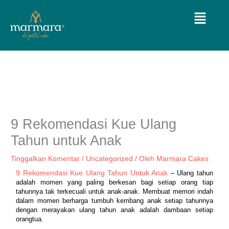
Lewati
Menu
ke
konten
9 Rekomendasi Kue Ulang
Tahun untuk Anak
Tinggalkan Komentar
/
Uncategorized
/ Oleh
Marmara Cakes
9 Rekomendasi Kue Ulang Tahun Untuk Anak
 – Ulang tahun 
adalah momen yang paling berkesan bagi setiap orang tiap 
tahunnya tak terkecuali untuk anak-anak. Membuat memori indah 
dalam momen berharga tumbuh kembang anak setiap tahunnya 
dengan merayakan ulang tahun anak adalah dambaan setiap 
orangtua.