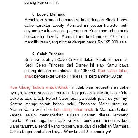
pulang kue unik ini.
Lovely Mermaid
Meriahkan Momen berharga si kecil dengan Black Forest 
Cake karakter Lovely Mermaid ini sesuai karakter putri 
duyung kesukaan anak perempuan. Kue ulang tahun anak 
berkarakter Lovely Mermaid ini berdiameter 20 cm ini 
memiliki rasa yang nikmat dengan harga Rp 195.000 saja.
Celeb Princess
Sensasi lezatnya Cake Cokelat dalam karakter favorit si 
Kecil Celeb Princess dari Disney ini siap Kamu bawa 
pulang dengan membayar Rp 195.000. 
Kue ulang tahun 
anak 
berkarakter Celeb Princess ini berdiameter 20 cm.
Kue Ulang Tahun untuk Anak
 ini tidak bisa request isian cake 
nya ya, karena sudah ditentukan. Tapi jangan khawatir, baik Cake 
Cokelat atau Black Forest Cake rasanya sudah pasti so yummy! 
Karena menggunakan bahan baku Chocolate Moist premium. 
Alasan Kamu wajib beli 
kue ulang tahun anak 
di Marmara Cakes 
karena selain mendapatkan tulisan ucapan diatas lempeng 
cokelat, Kamu juga bisa ajak si kecil berkreasi menghias kue 
ulang tahunnya sendiri yang toppernya sudah disediakan Marmara 
Cakes tanpa tambahan biaya. Waw kreatif & menarik ya! 