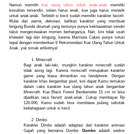
Namun memilih 
kue ulang tahun untuk anak-anak 
memiliki 
kesulitan tersendiri, selain harus enak, kue juga harus menarik 
untuk anak-anak. Terlebih si kecil sudah memiliki karakter favorit. 
Mulai dari warna, dekorasi, bahkan karakter yang membuat 
bingung Bunda dirumah yang tentunya punya kekhawatiran sendiri 
takut mengecewakan momen berharganya. Nah, kini tidak usah 
khawatir lagi dan bingung, karena Marmara Cakes punya solusi 
tepat dengan memberikan 9 Rekomendasi Kue Ulang Tahun Untuk 
Anak, yuk simak artikelnya!
Minecraft
Bagi anak laki-laki, mungkin karakter minecraft sudah 
tidak asing lagi. Karena minecraft merupakan karakter 
game yang biasa dimainkan via handphone. Dengan 
karakter khas bergambar pixel, kini dapat Kamu temukan 
dalam cake karakter kue ulang tahun anak bergambar 
Minecraft. Kue Black Forest Berdiameter 15 cm ini bisa 
dijadikan rasa favorit anak-anak. Cukup membayar Rp 
120.000, Kamu sudah bisa membawa pulang sekotak 
kebahagiaan untuk si kecil.
Dimbo
Karakter Dimbo adalah adaptasi dari karakter animasi 
Gajah yang bernama Dumbo. 
Dumbo
 adalah seekor 