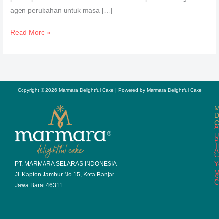
agen perubahan untuk masa […]
Read More »
Copyright © 2026 Marmara Delightful Cake | Powered by Marmara Delightful Cake
M
D
C
A
U
P
T
A
C
Y
PT. MARMARA SELARAS INDONESIA
M
Jl. Kapten Jamhur No.15, Kota Banjar
S
C
Jawa Barat 46311