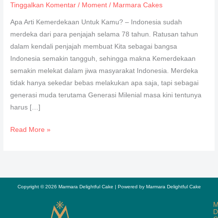
Tinggalkan Komentar
/
Moment
/
Marmara Cakes
Apa Arti Kemerdekaan Untuk Kamu? – Indonesia sudah
merdeka dari para penjajah selama 78 tahun. Ratusan tahun
dalam kendali penjajah membuat Kita sebagai bangsa
Indonesia semakin tangguh, sehingga makna Kemerdekaan
semakin melekat dalam jiwa masyarakat Indonesia. Merdeka
tidak hanya sekedar bebas melakukan apa saja, tapi sebagai
generasi muda terutama Generasi Milenial masa kini tentunya
harus […]
Read More »
Copyright © 2026 Marmara Delightful Cake | Powered by Marmara Delightful Cake
M
D