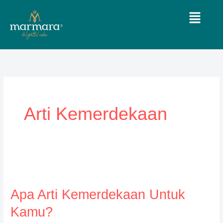
Lewati
Menu
ke
konten
Arti Kemerdekaan
Apa
Arti
Apa Arti Kemerdekaan Untuk
Kemerdekaan
Untuk
Kamu?
Kamu?