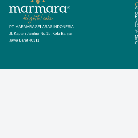
A
U
P
T
A
C
PT. MARMARA SELARAS INDONESIA
Y
Jl. Kapten Jamhur No.15, Kota Banjar
M
S
Jawa Barat 46311
C