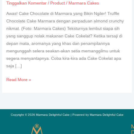
Tinggalkan Komentar
/
Product
/
Marmara Cakes
yang
Paling
Awas! Cake Chocolate di Marmara yang Bikin Ngiler! Truffle
Biking
Chocolate Cake Marmara dengan perpaduan almond crunchy
Ngiler
nikmat. (Foto: Marmara Cakes) Teksturnya lembut siapa sih
yang sanggup nolak makanan Cake Cokelat? Ketika tersaji di
depan mata, aromanya yang khas dan penampilannya
mengunggah selera seakan-akan setia memanggilmu untuk
segera menyantapnya. Coba kira-kira ada Cake Cokelat apa
saja […]
Read More »
Copyright © 2026 Marmara Delightful Cake | Powered by Marmara Delightful Cake
D