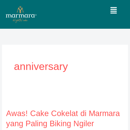
Lewati
Menu
ke
konten
anniversary
Awas!
Cake
Awas! Cake Cokelat di Marmara
Cokelat
di
yang Paling Biking Ngiler
Marmara