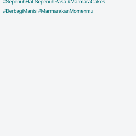
#SepenuhHatiSepenuhRasa #MarmaraCakes
#BerbagiManis #MarmarakanMomenmu