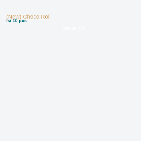
(New
)
Choco Roll
Isi 10 pcs
IDR 65.000