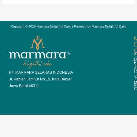
Copyright © 2026 Marmara Delightful Cake | Powered by Marmara Delightful Cake
D
A
U
P
T
A
C
PT. MARMARA SELARAS INDONESIA
Y
Jl. Kapten Jamhur No.15, Kota Banjar
M
S
Jawa Barat 46311
C